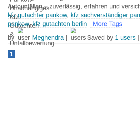
Autounfällen – zuverlässig, erfahren und versi
kfz gutachter pankow
,
kfz sachverständiger pa
pankow
,
kfz gutachten berlin
More Tags
by
Meghendra
|
Saved by
1 users
1